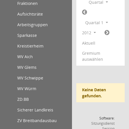
Quartal
Fraktionen
Aufsichtsräte
Quartal 1
Arbeitsgruppen
2012
Sparkasse
Aktuell
Kreistierheim
Gremium
WV Aich
auswählen
WV Glems
WV Schwippe
WV Würm
Keine Daten
gefunden.
ZD.BB
Sicherer Landkreis
Software:
ZV Breitbandausbau
Sitzungsdienst
(Wird in
Session