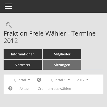
Toggle navigation
Rechercheauswahl
Fraktion Freie Wähler - Termine
2012
Informationen
Mitglieder
Vertreter
Sitzungen
Quartal
Quartal 1
2012
Aktuell
Gremium auswählen