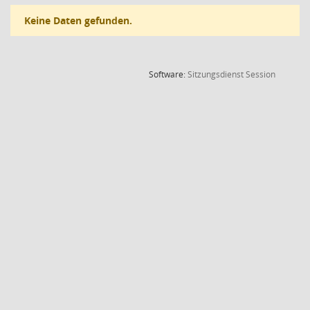
Keine Daten gefunden.
(Wird in
Software:
Sitzungsdienst
Session