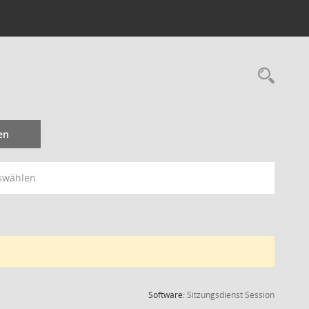
Rec
en
swählen
(Wird in
Software:
Sitzungsdienst
Session