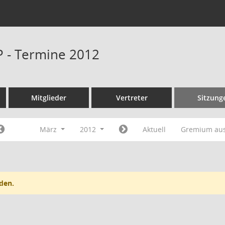
P - Termine 2012
Mitglieder
Vertreter
Sitzung
März
2012
Aktuell
Gremium au
den.