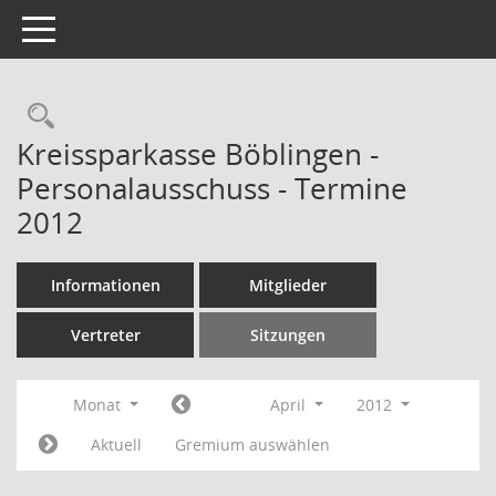
Toggle navigation
Rechercheauswahl
Kreissparkasse Böblingen -
Personalausschuss - Termine
2012
Informationen
Mitglieder
Vertreter
Sitzungen
Monat
April
2012
Aktuell
Gremium auswählen