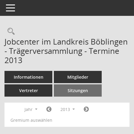
Toggle navigation
Rechercheauswahl
Jobcenter im Landkreis Böblingen
- Trägerversammlung - Termine
2013
Informationen
Mitglieder
Vertreter
Sitzungen
Jahr
2013
Gremium auswählen