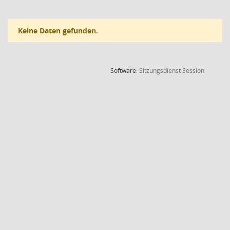
Keine Daten gefunden.
(Wird in
Software:
Sitzungsdienst
Session