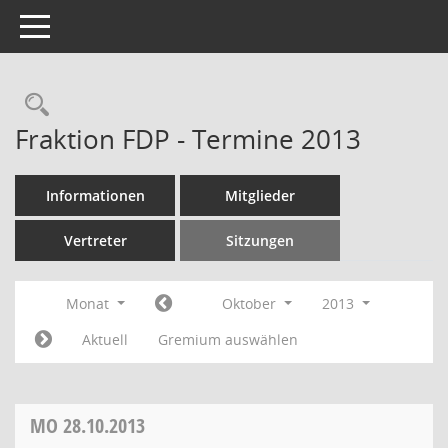
Toggle navigation
Rechercheauswahl
Fraktion FDP - Termine 2013
Informationen
Mitglieder
Vertreter
Sitzungen
Monat
Oktober
2013
Aktuell
Gremium auswählen
MO
28.10.2013