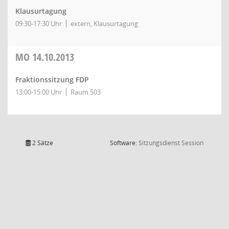
Klausurtagung
09:30-17:30 Uhr
extern, Klausurtagung
MO
14.10.2013
Fraktionssitzung FDP
13:00-15:00 Uhr
Raum 503
(Wird in
2 Sätze
Software:
Sitzungsdienst
Session