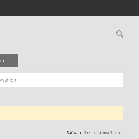
Rec
en
swählen
(Wird in
Software:
Sitzungsdienst
Session