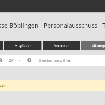
sse Böblingen - Personalausschuss -
Mitglieder
Vertreter
Sitzung
2014
Gremium auswählen
den.