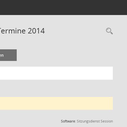
 Termine 2014
Rec
en
(Wird in
Software:
Sitzungsdienst
Session