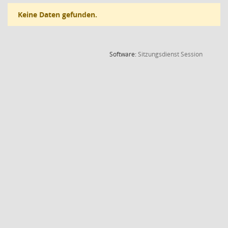
Keine Daten gefunden.
(Wird in
Software:
Sitzungsdienst
Session