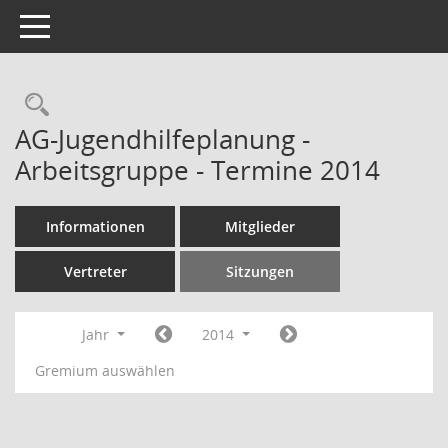
Toggle navigation
Rechercheauswahl
AG-Jugendhilfeplanung -
Arbeitsgruppe - Termine 2014
Informationen
Mitglieder
Vertreter
Sitzungen
Jahr
2014
Gremium auswählen