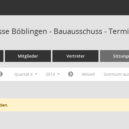
sse Böblingen - Bauausschuss - Term
Mitglieder
Vertreter
Sitzung
Quartal 4
2014
Aktuell
Gremium au
den.