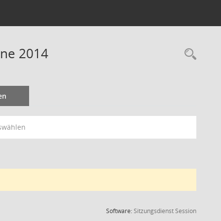
ine 2014
Rec
en
swählen
(Wird in
Software:
Sitzungsdienst
Session