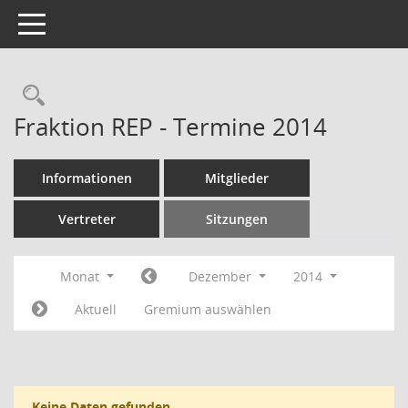
Toggle navigation
Rechercheauswahl
Fraktion REP - Termine 2014
Informationen
Mitglieder
Vertreter
Sitzungen
Monat
Dezember
2014
Aktuell
Gremium auswählen
Keine Daten gefunden.