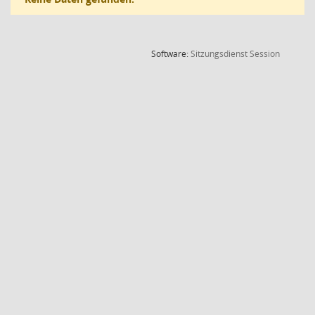
(Wird in
Software:
Sitzungsdienst
Session