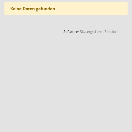
Keine Daten gefunden.
(Wird in
Software:
Sitzungsdienst
Session