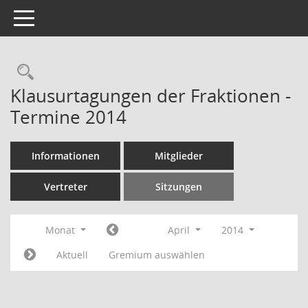
Toggle navigation
Rechercheauswahl
Klausurtagungen der Fraktionen -
Termine 2014
Informationen
Mitglieder
Vertreter
Sitzungen
Monat
April
2014
Aktuell
Gremium auswählen