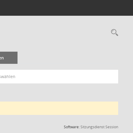
Rec
en
swählen
(Wird in
Software:
Sitzungsdienst
Session