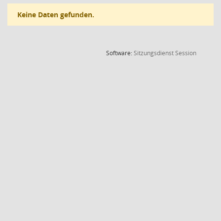
Keine Daten gefunden.
(Wird in
Software:
Sitzungsdienst
Session