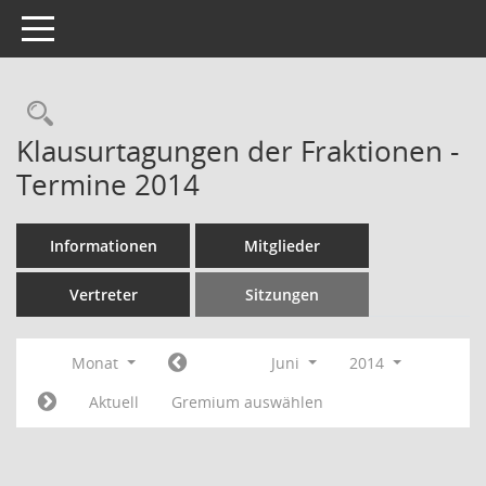
Toggle navigation
Rechercheauswahl
Klausurtagungen der Fraktionen -
Termine 2014
Informationen
Mitglieder
Vertreter
Sitzungen
Monat
Juni
2014
Aktuell
Gremium auswählen