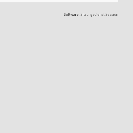
(Wird in
Software:
Sitzungsdienst
Session