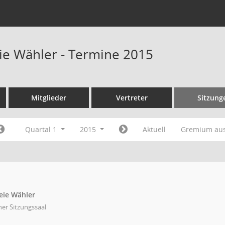
eie Wähler - Termine 2015
Mitglieder
Vertreter
Sitzung
Quartal 1
2015
Aktuell
Gremium au
eie Wähler
ner Sitzungssaal