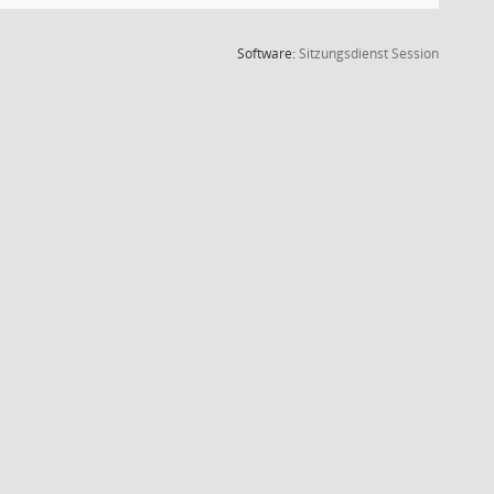
(Wird in
Software:
Sitzungsdienst
Session