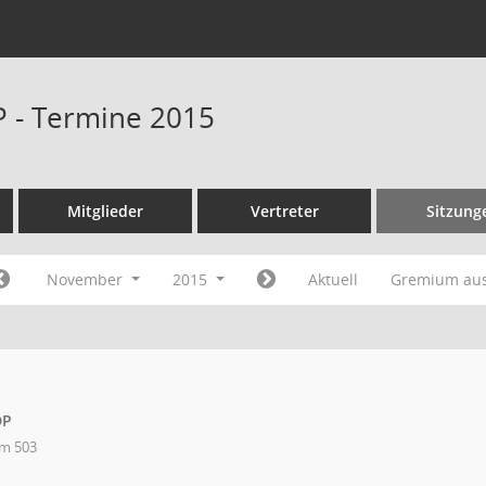
P - Termine 2015
Mitglieder
Vertreter
Sitzung
November
2015
Aktuell
Gremium au
DP
m 503