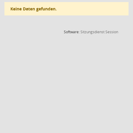
Keine Daten gefunden.
(Wird in
Software:
Sitzungsdienst
Session