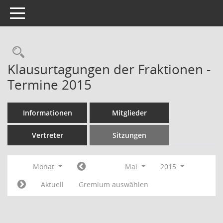
Toggle navigation
Rechercheauswahl
Klausurtagungen der Fraktionen -
Termine 2015
Informationen
Mitglieder
Vertreter
Sitzungen
Monat
Mai
2015
Aktuell
Gremium auswählen