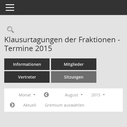
Toggle navigation
Rechercheauswahl
Klausurtagungen der Fraktionen -
Termine 2015
Informationen
Mitglieder
Vertreter
Sitzungen
Monat
August
2015
Aktuell
Gremium auswählen