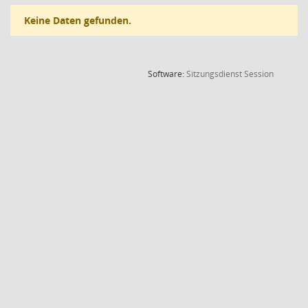
Keine Daten gefunden.
(Wird in
Software:
Sitzungsdienst
Session