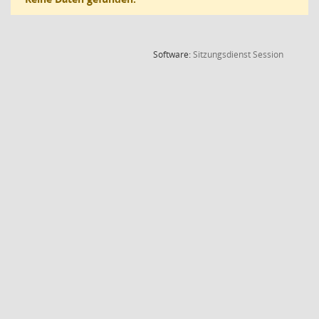
(Wird in
Software:
Sitzungsdienst
Session