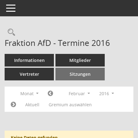
Toggle navigation
Rechercheauswahl
Fraktion AfD - Termine 2016
Informationen
Mitglieder
Vertreter
Sitzungen
Monat
Februar
2016
Aktuell
Gremium auswählen
Keine Daten gefunden.