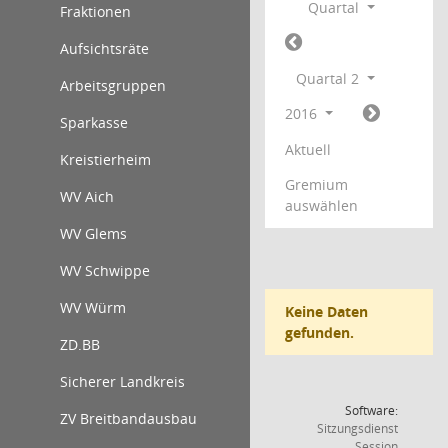
Quartal
Fraktionen
Aufsichtsräte
Quartal 2
Arbeitsgruppen
2016
Sparkasse
Aktuell
Kreistierheim
Gremium
WV Aich
auswählen
WV Glems
WV Schwippe
WV Würm
Keine Daten
gefunden.
ZD.BB
Sicherer Landkreis
Software:
ZV Breitbandausbau
Sitzungsdienst
(Wird in
Session