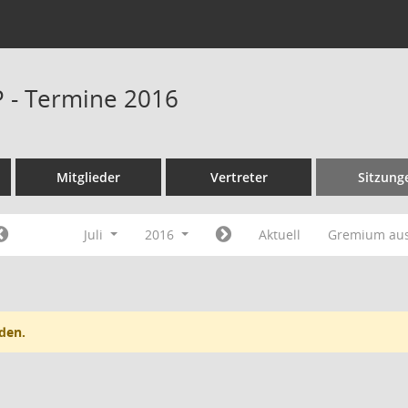
P - Termine 2016
Mitglieder
Vertreter
Sitzung
Juli
2016
Aktuell
Gremium au
den.