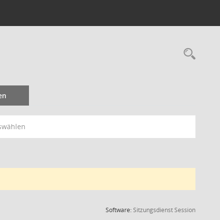
Rec
en
swählen
(Wird in
Software:
Sitzungsdienst
Session