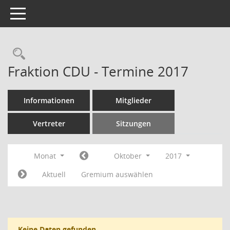
Toggle navigation
Rechercheauswahl
Fraktion CDU - Termine 2017
Informationen
Mitglieder
Vertreter
Sitzungen
Monat
Oktober
2017
Aktuell
Gremium auswählen
Keine Daten gefunden.