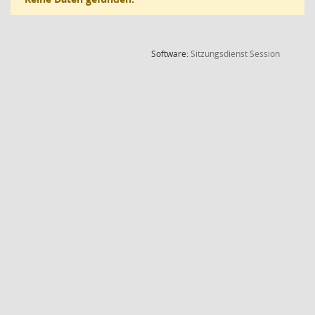
(Wird in
Software:
Sitzungsdienst
Session