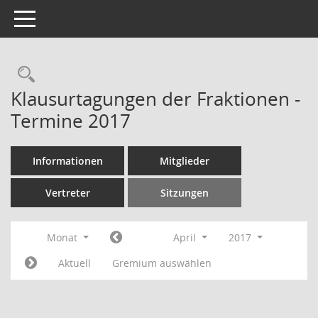
Toggle navigation
Rechercheauswahl
Klausurtagungen der Fraktionen -
Termine 2017
Informationen
Mitglieder
Vertreter
Sitzungen
Monat
April
2017
Aktuell
Gremium auswählen