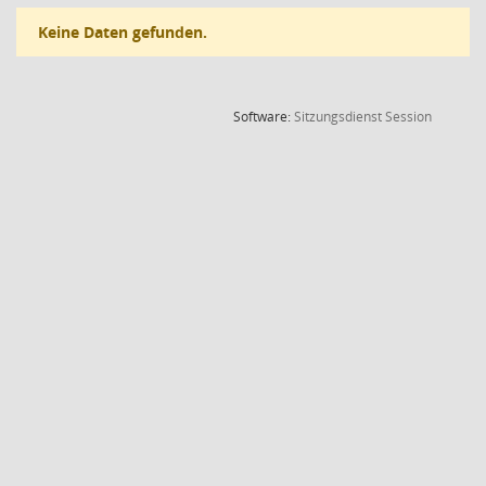
Keine Daten gefunden.
(Wird in
Software:
Sitzungsdienst
Session