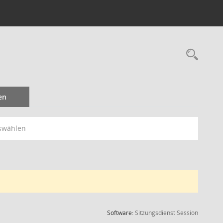
Rec
en
swählen
(Wird in
Software:
Sitzungsdienst
Session