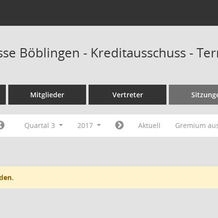
sse Böblingen - Kreditausschuss - Te
Mitglieder
Vertreter
Sitzung
Quartal 3
2017
Aktuell
Gremium au
den.