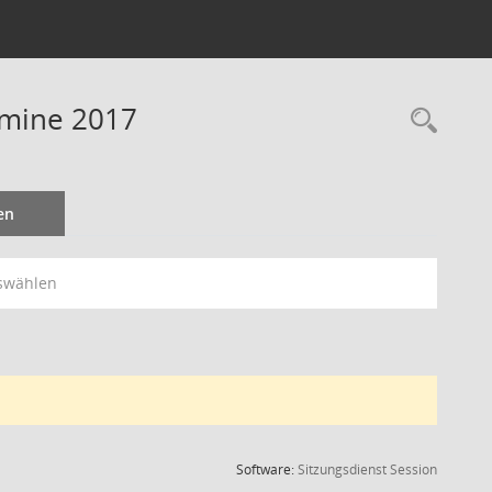
rmine 2017
Rec
en
swählen
(Wird in
Software:
Sitzungsdienst
Session