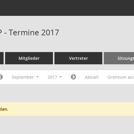
P - Termine 2017
Mitglieder
Vertreter
Sitzung
September
2017
Aktuell
Gremium au
den.