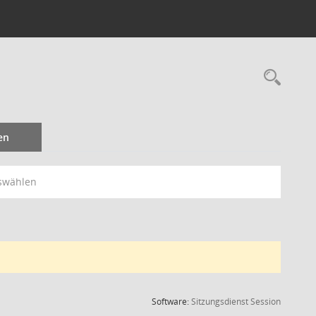
Rec
en
swählen
(Wird in
Software:
Sitzungsdienst
Session