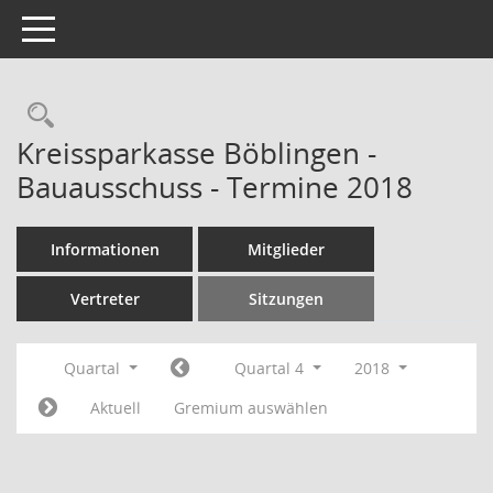
Toggle navigation
Rechercheauswahl
Kreissparkasse Böblingen -
Bauausschuss - Termine 2018
Informationen
Mitglieder
Vertreter
Sitzungen
Quartal
Quartal 4
2018
Aktuell
Gremium auswählen