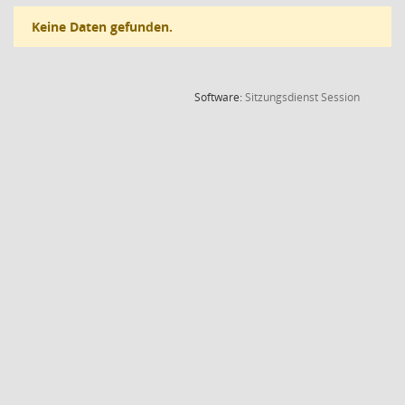
Keine Daten gefunden.
(Wird in
Software:
Sitzungsdienst
Session