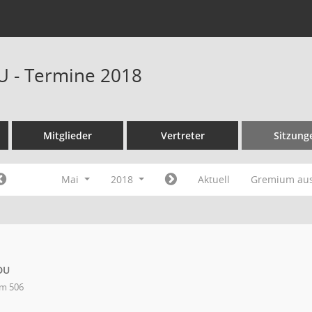
U - Termine 2018
Mitglieder
Vertreter
Sitzung
Mai
2018
Aktuell
Gremium au
DU
m 506