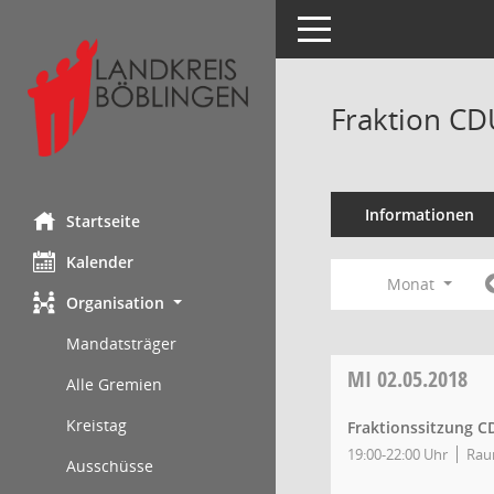
Toggle navigation
Fraktion CD
Informationen
Startseite
Kalender
Monat
Organisation
Mandatsträger
MI
02.05.2018
Alle Gremien
Kreistag
Fraktionssitzung C
19:00-22:00 Uhr
Rau
Ausschüsse