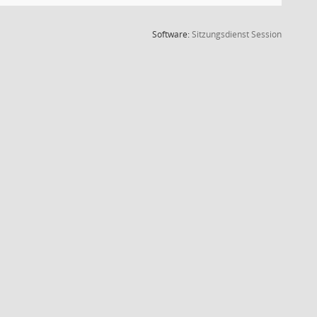
(Wird in
Software:
Sitzungsdienst
Session