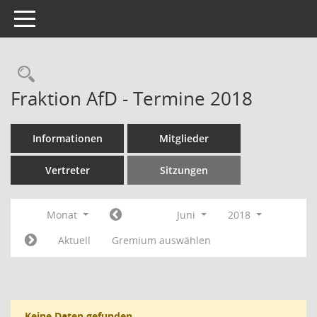
Toggle navigation
Rechercheauswahl
Fraktion AfD - Termine 2018
Informationen
Mitglieder
Vertreter
Sitzungen
Monat
Juni
2018
Aktuell
Gremium auswählen
Keine Daten gefunden.