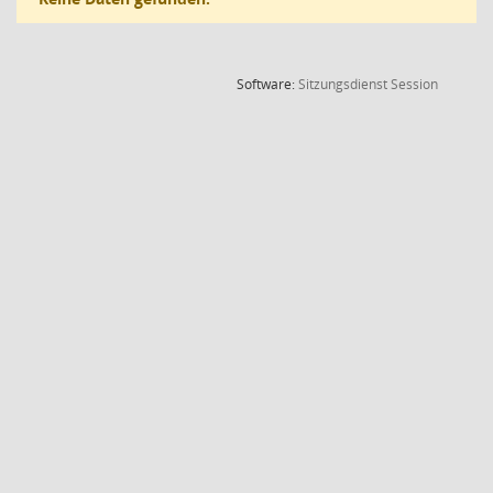
(Wird in
Software:
Sitzungsdienst
Session