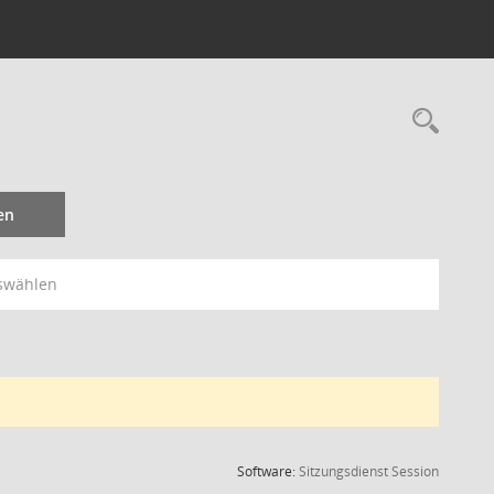
Rec
en
swählen
(Wird in
Software:
Sitzungsdienst
Session