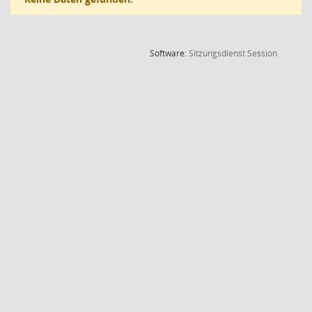
(Wird in
Software:
Sitzungsdienst
Session