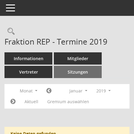
Toggle navigation
Rechercheauswahl
Fraktion REP - Termine 2019
Informationen
Mitglieder
Vertreter
Sitzungen
Monat
Januar
2019
Aktuell
Gremium auswählen
Keine Daten gefunden.