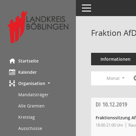
Toggle navigation
Fraktion Af
Informationen
Startseite
Kalender
Monat
Organisation
Mandatsträger
DI
10.12.2019
Alle Gremien
Kreistag
Fraktionssitzung A
18:00-21:00 Uhr
Rau
Ausschüsse