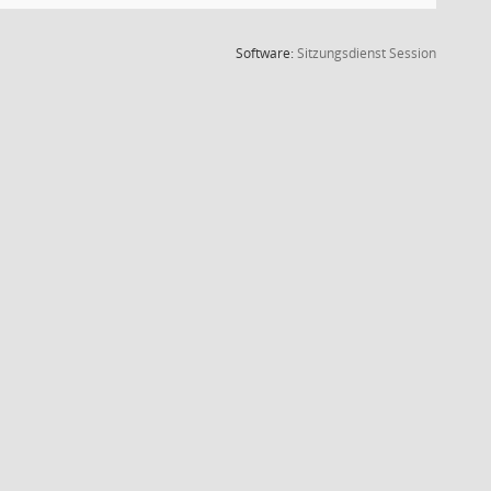
(Wird in
Software:
Sitzungsdienst
Session