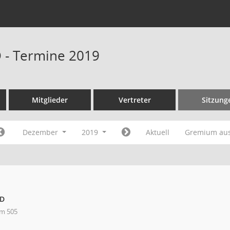
D - Termine 2019
Mitglieder
Vertreter
Sitzung
Dezember
2019
Aktuell
Gremium au
fD
m 505