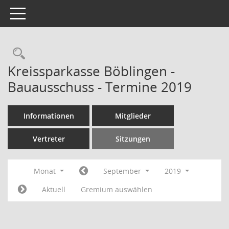
Toggle navigation
Rechercheauswahl
Kreissparkasse Böblingen -
Bauausschuss - Termine 2019
Informationen
Mitglieder
Vertreter
Sitzungen
Monat
September
2019
Aktuell
Gremium auswählen