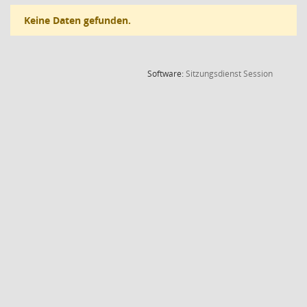
Keine Daten gefunden.
(Wird in
Software:
Sitzungsdienst
Session