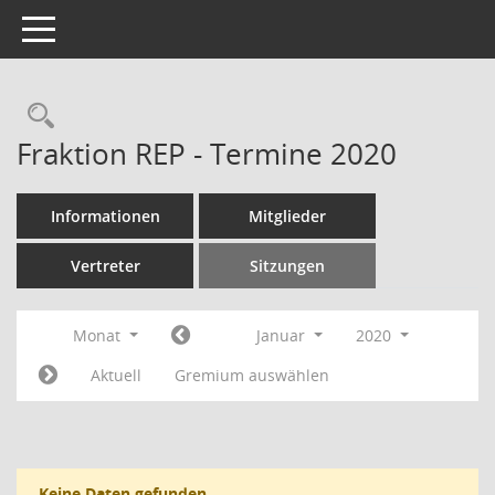
Toggle navigation
Rechercheauswahl
Fraktion REP - Termine 2020
Informationen
Mitglieder
Vertreter
Sitzungen
Monat
Januar
2020
Aktuell
Gremium auswählen
Keine Daten gefunden.