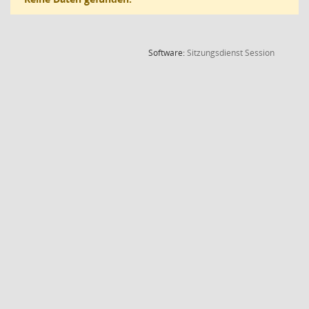
(Wird in
Software:
Sitzungsdienst
Session