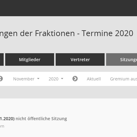
ngen der Fraktionen - Termine 2020
Mitglieder
Vertreter
Sitzung
November
2020
Aktuell
Gremium au
11.2020)
nicht öffentliche Sitzung
ern