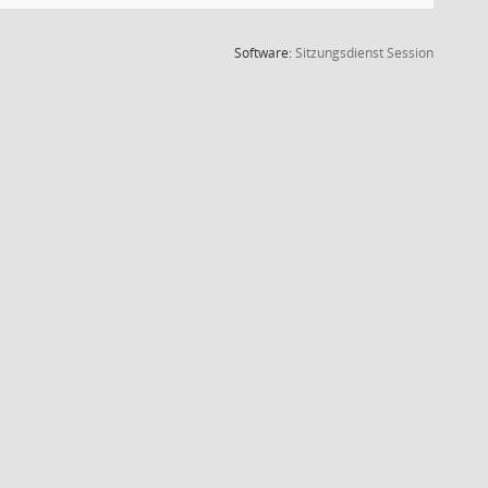
(Wird in
Software:
Sitzungsdienst
Session