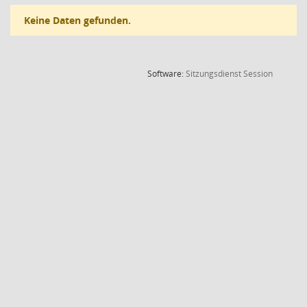
Keine Daten gefunden.
(Wird in
Software:
Sitzungsdienst
Session