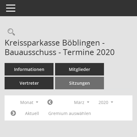
Toggle navigation
Rechercheauswahl
Kreissparkasse Böblingen -
Bauausschuss - Termine 2020
Informationen
Mitglieder
Vertreter
Sitzungen
Monat
März
2020
Aktuell
Gremium auswählen