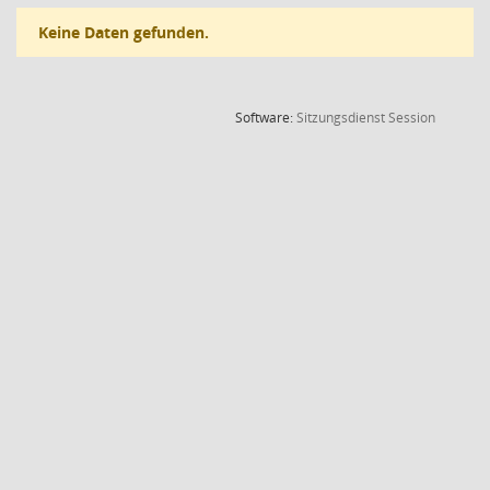
Keine Daten gefunden.
(Wird in
Software:
Sitzungsdienst
Session