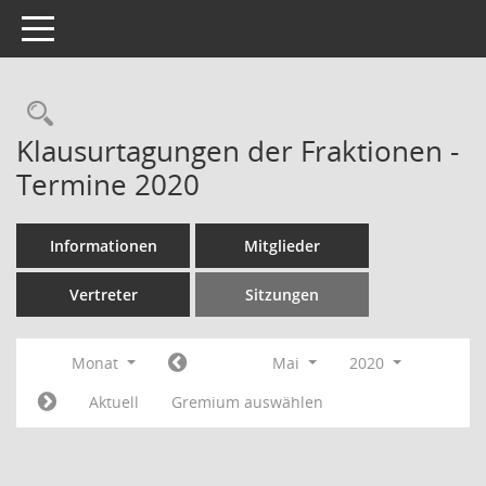
Toggle navigation
Rechercheauswahl
Klausurtagungen der Fraktionen -
Termine 2020
Informationen
Mitglieder
Vertreter
Sitzungen
Monat
Mai
2020
Aktuell
Gremium auswählen