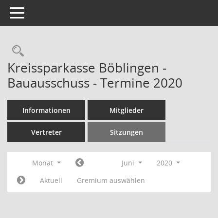
Toggle navigation
Rechercheauswahl
Kreissparkasse Böblingen -
Bauausschuss - Termine 2020
Informationen
Mitglieder
Vertreter
Sitzungen
Monat
Juni
2020
Aktuell
Gremium auswählen