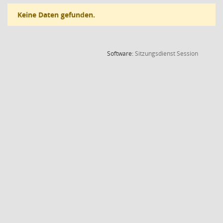
Keine Daten gefunden.
(Wird in
Software:
Sitzungsdienst
Session