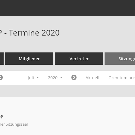
P - Termine 2020
Mitglieder
Vertreter
Sitzung
Juli
2020
Aktuell
Gremium au
DP
ner Sitzungssaal