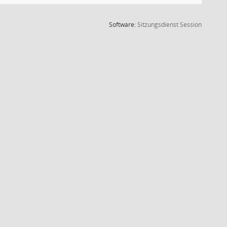
(Wird in
Software:
Sitzungsdienst
Session