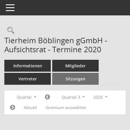
Toggle navigation
Rechercheauswahl
Tierheim Böblingen gGmbH -
Aufsichtsrat - Termine 2020
Informationen
Mitglieder
Vertreter
Sitzungen
Quartal
Quartal 3
2020
Aktuell
Gremium auswählen