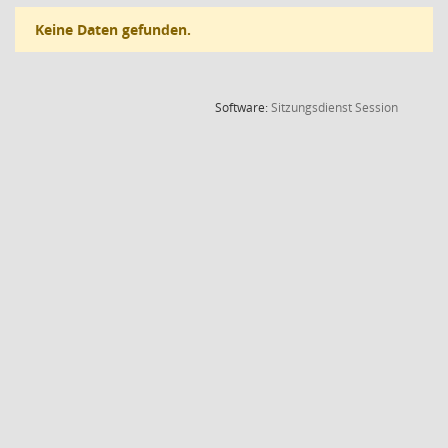
Keine Daten gefunden.
(Wird in
Software:
Sitzungsdienst
Session