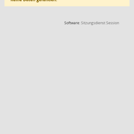
(Wird in
Software:
Sitzungsdienst
Session