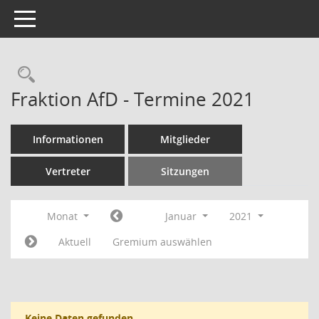
Toggle navigation
Rechercheauswahl
Fraktion AfD - Termine 2021
Informationen
Mitglieder
Vertreter
Sitzungen
Monat
Januar
2021
Aktuell
Gremium auswählen
Keine Daten gefunden.