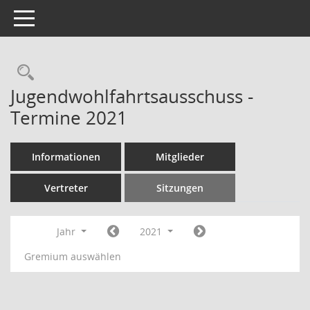
Toggle navigation
Rechercheauswahl
Jugendwohlfahrtsausschuss -
Termine 2021
Informationen
Mitglieder
Vertreter
Sitzungen
Jahr
2021
Gremium auswählen