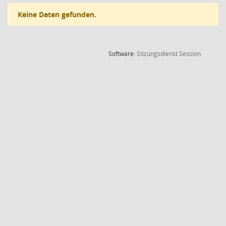
Keine Daten gefunden.
(Wird in
Software:
Sitzungsdienst
Session