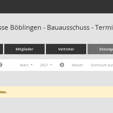
sse Böblingen - Bauausschuss - Term
Mitglieder
Vertreter
Sitzung
März
2021
Aktuell
Gremium au
den.