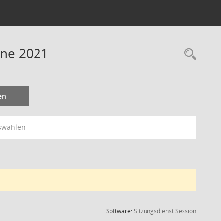
ine 2021
Rec
en
swählen
(Wird in
Software:
Sitzungsdienst
Session