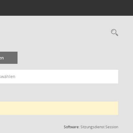
Rec
en
swählen
(Wird in
Software:
Sitzungsdienst
Session