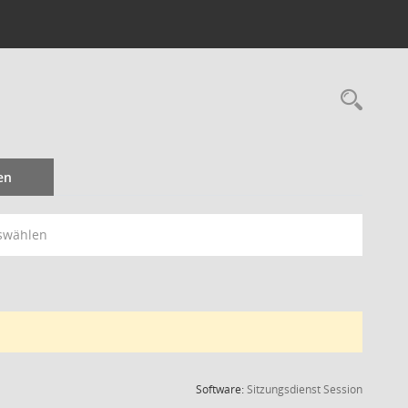
Rec
en
swählen
(Wird in
Software:
Sitzungsdienst
Session