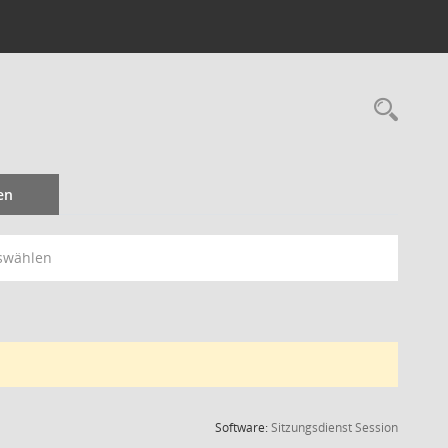
Rec
en
swählen
(Wird in
Software:
Sitzungsdienst
Session