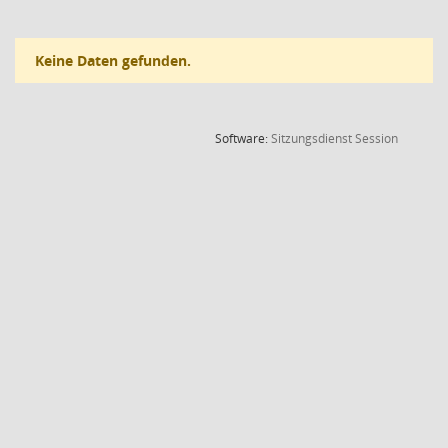
Keine Daten gefunden.
(Wird in
Software:
Sitzungsdienst
Session