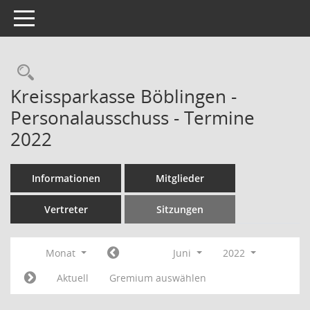
Toggle navigation
Rechercheauswahl
Kreissparkasse Böblingen -
Personalausschuss - Termine
2022
Informationen
Mitglieder
Vertreter
Sitzungen
Monat
Juni
2022
Aktuell
Gremium auswählen