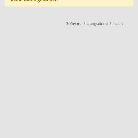
(Wird in
Software:
Sitzungsdienst
Session