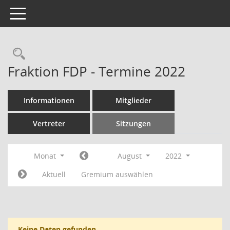
Toggle navigation
Rechercheauswahl
Fraktion FDP - Termine 2022
Informationen
Mitglieder
Vertreter
Sitzungen
Monat
August
2022
Aktuell
Gremium auswählen
Keine Daten gefunden.