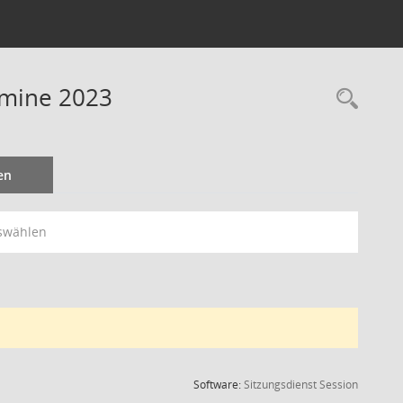
rmine 2023
Rec
en
swählen
(Wird in
Software:
Sitzungsdienst
Session