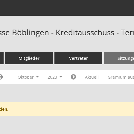
sse Böblingen - Kreditausschuss - Te
Mitglieder
Vertreter
Sitzung
Oktober
2023
Aktuell
Gremium au
den.