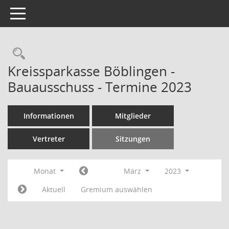
Toggle navigation
Rechercheauswahl
Kreissparkasse Böblingen -
Bauausschuss - Termine 2023
Informationen
Mitglieder
Vertreter
Sitzungen
Monat
März
2023
Aktuell
Gremium auswählen