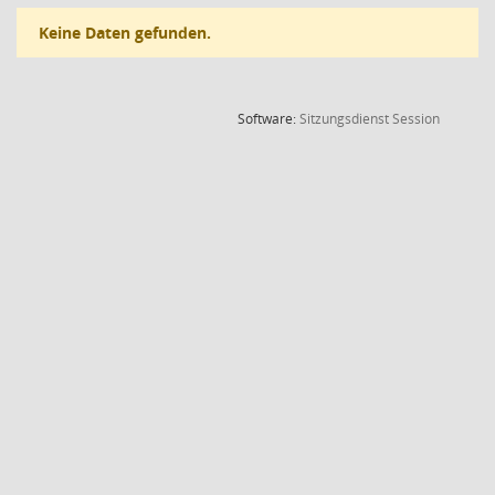
Keine Daten gefunden.
(Wird in
Software:
Sitzungsdienst
Session